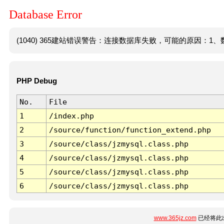
Database Error
(1040) 365建站错误警告：连接数据库失败，可能的原因：1、数
PHP Debug
No.
File
1
/index.php
2
/source/function/function_extend.php
3
/source/class/jzmysql.class.php
4
/source/class/jzmysql.class.php
5
/source/class/jzmysql.class.php
6
/source/class/jzmysql.class.php
www.365jz.com
已经将此