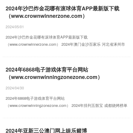
乓球锦标赛的男单冠军。要是马龙在2021年还能打，那么最终的冠军花
2024年沙巴炸金花哪有滚球体育APP最新版下载
落谁家就很难说了。 E2 博彩投注 由于2021年东京奥运会之后，马龙被
（www.crownwinnerzone.com）
国度队的西宾团拒却了，这亦然他在那一年被闭幕参赛的原因。终末，
樊振东夺得男人单打冠军，赢得他的第一...
2024/05/01
2024年沙巴炸金花哪有滚球体育APP最新版下载
（www.crownwinnerzone.com） 2024年澳门金沙百家乐 河北省涿州市
毗邻北京，素有“京南第一州”的好意思誉。 立夏后万物蓬勃生长，一幅
幅“科技农耕图”在广袤田野铺展开来：中原粮仓，无人机飞过大田，“一
喷三防”作业忙，麦苗茁壮生长；赣南大地，高速插秧机来回穿梭，稻田
2024年6868电子游戏体育平台网站
一片新绿；东北黑土地，“田保姆”推广保护性耕作、北斗导航作业，豆
（www.crownwinningzonezone.com）
种入土扎根……新农机驰骋、新品种落地、新农艺见效，农业生产一线
激荡新动能，让大国粮仓的支撑保障越来越坚...
2024/04/30
2024年6868电子游戏体育平台网站
（www.crownwinningzonezone.com） 2024年排列五骰宝 成都烧烤榜单
第一！ 杭州烧烤榜单第一！ 西安烧烤榜单第一！ 深圳烧烤榜单第一！
烧烤江湖里的幸福小串，来深圳了 皇冠体育hg86a 华南首店，就在福田
中心城 热闹 吹着空调，自选烤串，一桌一炉 地摊式烧烤，东说念主均
2024年亚新三公澳门网上娱乐赌博