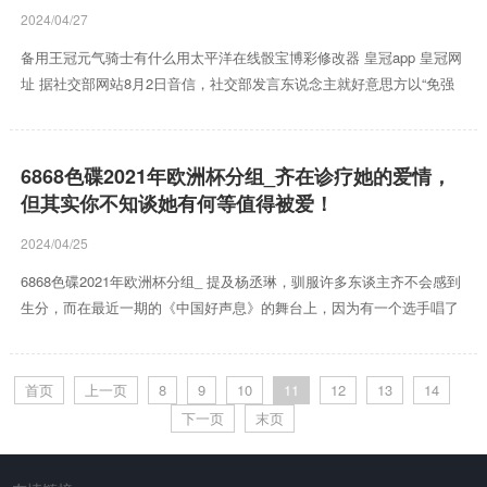
2024/04/27
备用王冠元气骑士有什么用太平洋在线骰宝博彩修改器 皇冠app 皇冠网
址 据社交部网站8月2日音信，社交部发言东说念主就好意思方以“免强
工作”为由制裁中国企业答记者问。 博彩修改器公平竞争 问：据报说
念，好意思方1日以“免强工作”为由将一些中国企业列入干系实体清单，
中方对此有何批驳？ 胡金第2023066期大乐透区间号码个数统计分析：
6868色碟2021年欧洲杯分组_齐在诊疗她的爱情，
（前区：01-12为一区，13-23为二区，24-35为三区；后区：01-04为一
但其实你不知谈她有何等值得被爱！
区，05-08为二区，09-12为三区） 皇冠体育hg86a 前区龙头凤尾：上期
龙头...
2024/04/25
6868色碟2021年欧洲杯分组_ 提及杨丞琳，驯服许多东谈主齐不会感到
生分，而在最近一期的《中国好声息》的舞台上，因为有一个选手唱了
她的歌，而那时李宇春还莫得反映过来是谁的歌，效力谢霆锋阐述了一
句“是嫂子的歌”，没念念到李荣浩也很庄重地说了一句“不是嫂子，是歌
手杨丞琳的歌”。而这个讨教亦然引起了网友们的热议，诚然仅仅好像的
首页
上一页
8
9
10
11
12
13
14
一句话，然而李荣浩对杨丞琳的相沿，不言而谕，是很尊重她的。 咱们
下一页
末页
说在一段方法里，最难的即是彼此尊重了，况兼目下有一个存在时事
是，许多女孩子在成婚之后，就会被动破除掉我刚直本的...