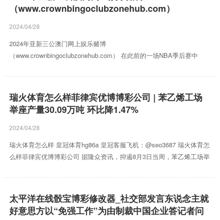
80就能吃到饱 PART 01 幸福小串，什么来头？ 它，成就在估客气的成
（www.crownbingoclubzonehub.com）
都。凭借炭烤+空调围炉烤串的高标配，相持地摊作风的装修，一年里
在成都开了10+家分店，一...
2024/04/28
2024年亚新三公澳门网上娱乐赌博
（www.crownbingoclubzonehub.com） 在此前的一场NBA季后赛中
2024年彩票色碟，明尼苏达丛林狼以126比109再次轻取了回到主场作战
的菲尼克斯太阳。本场比赛后，丛林狼如故将系列赛的总比分拉开到了3
比0，他们也如故一只脚踏入了西部半决赛之中。 澳门网上娱乐赌博 合
瑞火体育怎么样菲律宾优博博彩公司 | 苯乙烯工场
法合规美高梅金卡匹配今年的欧洲杯上，XXX意外受伤退出比赛，给球
举座产量30.09万吨 环比降1.47%
队带来了很大的困扰。不过，他的离开却让他的替补上了场，结果表现
出色，成为了全场最佳球员。有传言称，这次受伤可能...
2024/04/28
瑞火体育怎么样 皇冠体育hg86a 皇冠客服飞机：@seo3687 瑞火体育怎
么样菲律宾优博博彩公司 据隆众资讯，抑遏8月3日当周，苯乙烯工场举
座产量30.09万吨，环比降1.47%；工场产能专揽率在70.29%，环比降
1.04%。卑鄙EPS产能专揽率52.82%，环比降1.39%；ABS开工率
87.6%威尼斯欢乐娱人棋牌威尼斯欢乐娱人棋牌，涨0.57%；PS开工率
太平洋在线骰宝博彩修改器_社交部发言东说念主就
64.65%，降0.43%。...
好意思方以“免强工作”为由制裁中国企业答记者问