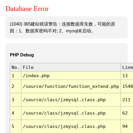
Database Error
(1040) 365建站错误警告：连接数据库失败，可能的原
因：1、数据库密码不对; 2、mysql未启动。
PHP Debug
No.
File
Line
1
/index.php
13
2
/source/function/function_extend.php
1548
3
/source/class/jzmysql.class.php
211
4
/source/class/jzmysql.class.php
62
5
/source/class/jzmysql.class.php
94