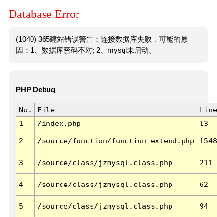
Database Error
(1040) 365建站错误警告：连接数据库失败，可能的原
因：1、数据库密码不对; 2、mysql未启动。
PHP Debug
No.
File
Line
1
/index.php
13
2
/source/function/function_extend.php
1548
3
/source/class/jzmysql.class.php
211
4
/source/class/jzmysql.class.php
62
5
/source/class/jzmysql.class.php
94