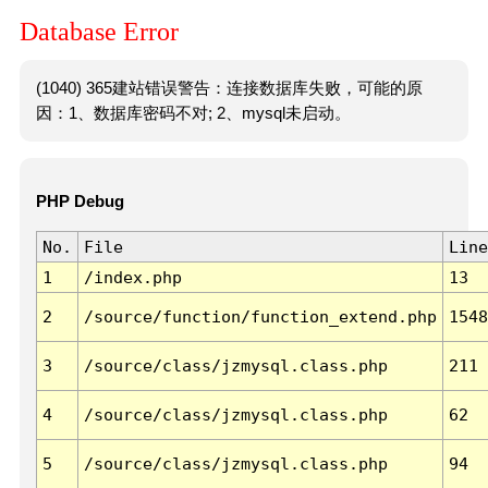
Database Error
(1040) 365建站错误警告：连接数据库失败，可能的原
因：1、数据库密码不对; 2、mysql未启动。
PHP Debug
No.
File
Line
1
/index.php
13
2
/source/function/function_extend.php
1548
3
/source/class/jzmysql.class.php
211
4
/source/class/jzmysql.class.php
62
5
/source/class/jzmysql.class.php
94