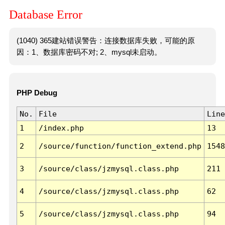
Database Error
(1040) 365建站错误警告：连接数据库失败，可能的原
因：1、数据库密码不对; 2、mysql未启动。
PHP Debug
No.
File
Line
1
/index.php
13
2
/source/function/function_extend.php
1548
3
/source/class/jzmysql.class.php
211
4
/source/class/jzmysql.class.php
62
5
/source/class/jzmysql.class.php
94